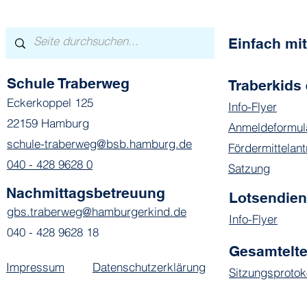
Einfach m
Schule Traberweg
Traberkids 
Hier spielt
Eckerkoppel 125
Info-Flyer
Lauter Lieblingsmomente
22159 Hamburg
Anmeldeformul
schule-traberweg@bsb.hamburg.de
Fördermittelant
040 - 428 9628 0
Satzung
Nachmittagsbetreuung
Lotsendie
gbs.traberweg@hamburgerkind.de
Info-Flyer
040 - 428 9628 18
Gesamtelte
Impressum
Datenschutzerklärung
Sitzungsprotok