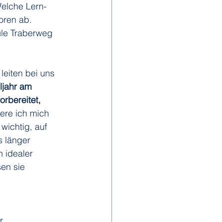
Welche Lern- 
oren ab. 
ule Traberweg 
leiten bei uns 
ljahr am 
orbereitet, 
iere ich mich 
ichtig, auf 
 länger 
 idealer 
en sie 
r 