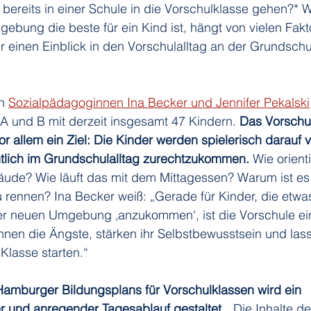
 bereits in einer Schule in die Vorschulklasse gehen?* 
bung die beste für ein Kind ist, hängt von vielen Fakt
r einen Einblick in den Vorschulalltag an der Grundsch
n 
Sozialpädagoginnen Ina Becker und Jennifer Pekalski
A und B mit derzeit insgesamt 47 Kindern. 
Das Vorschu
r allem ein Ziel: Die Kinder werden spielerisch darauf v
htlich im Grundschulalltag zurechtzukommen. 
Wie orient
ude? Wie läuft das mit dem Mittagessen? Warum ist es w
rennen? Ina Becker weiß: „Gerade für Kinder, die etwas
er neuen Umgebung ‚anzukommen‘, ist die Vorschule ein
nen die Ängste, stärken ihr Selbstbewusstsein und lass
 Klasse starten.“
amburger Bildungsplans für Vorschulklassen wird ein 
 und anregender Tagesablauf gestaltet. 
„Die Inhalte de