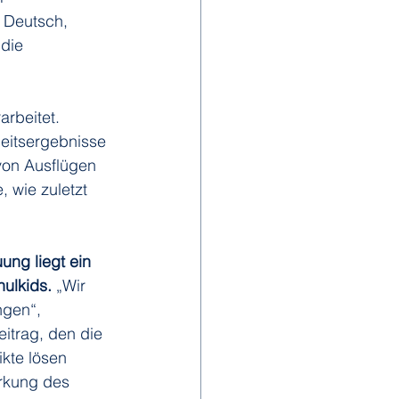
, Deutsch, 
die 
rbeitet. 
eitsergebnisse 
von Ausflügen 
 wie zuletzt 
ng liegt ein 
ulkids. 
„Wir 
gen“, 
itrag, den die 
ikte lösen 
ärkung des 