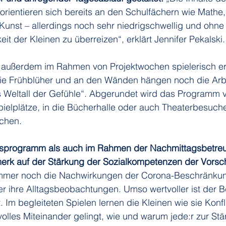
 orientieren sich bereits an den Schulfächern wie Mathe
Kunst – allerdings noch sehr niedrigschwellig und ohne 
it der Kleinen zu überreizen“, erklärt Jennifer Pekalski.
n außerdem im Rahmen von Projektwochen spielerisch era
die Frühblüher und an den Wänden hängen noch die Arb
 Weltall der Gefühle“. Abgerundet wird das Programm 
elplätze, in die Bücherhalle oder auch Theaterbesuche,
chen.
sprogramm als auch im Rahmen der Nachmittagsbetreuu
k auf der Stärkung der Sozialkompetenzen der Vorsch
 immer noch die Nachwirkungen der Corona-Beschränkun
r ihre Alltagsbeobachtungen. Umso wertvoller ist der Be
t. Im begleiteten Spielen lernen die Kleinen wie sie Konfl
olles Miteinander gelingt, wie und warum jede:r zur St