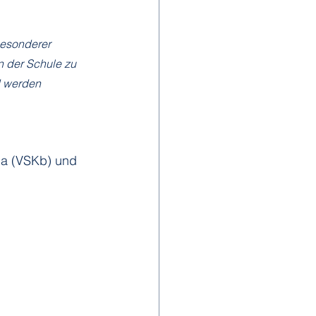
besonderer 
n der Schule zu 
d werden 
da (VSKb) und 