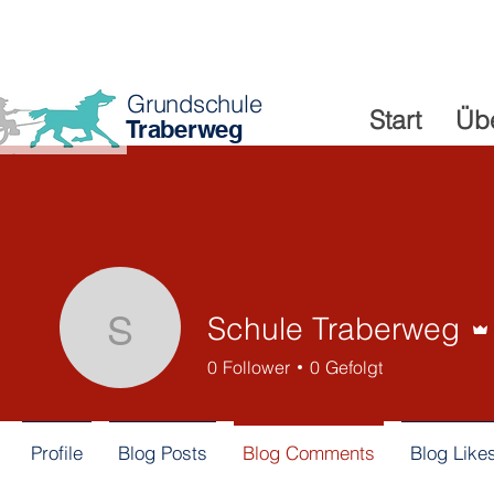
Grundschule
Start
Üb
Traberweg
Schule Traberweg
Schule Traberweg
0
Follower
0
Gefolgt
Profile
Blog Posts
Blog Comments
Blog Like