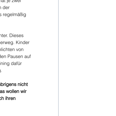
at je zwei 
 der 
s regelmäßig 
ter. Dieses 
berweg. Kinder 
lichten von 
oßen Pausen auf 
ning dafür 
g
.
brigens nicht 
as wollen wir 
ch ihren 