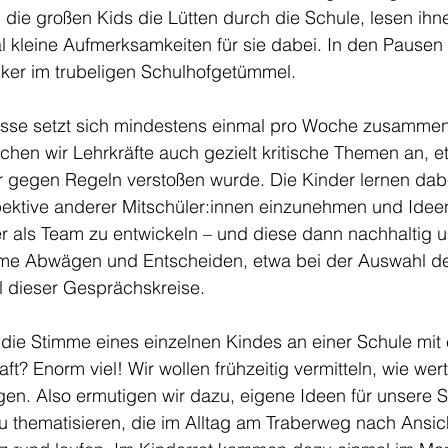
die großen Kids die Lütten durch die Schule, lesen ihn
kleine Aufmerksamkeiten für sie dabei. In den Pausen s
nker im trubeligen Schulhofgetümmel.
asse setzt sich mindestens einmal pro Woche zusammen
chen wir Lehrkräfte auch gezielt kritische Themen an, 
r gegen Regeln verstoßen wurde. Die Kinder lernen dabe
ektive anderer Mitschüler:innen einzunehmen und Ideen 
r als Team zu entwickeln – und diese dann nachhaltig 
e Abwägen und Entscheiden, etwa bei der Auswahl des 
il dieser Gesprächskreise. 
 die Stimme eines einzelnen Kindes an einer Schule mit 
t? Enorm viel! Wir wollen frühzeitig vermitteln, wie wert
gen. Also ermutigen wir dazu, eigene Ideen für unsere S
 thematisieren, die im Alltag am Traberweg nach Ansich