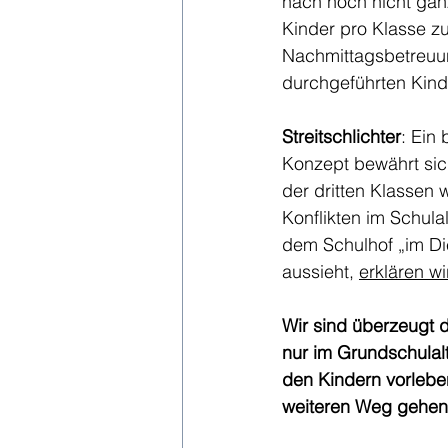
nach noch nicht gan
Kinder pro Klasse z
Nachmittagsbetreuun
durchgeführten Kinde
Streitschlichter
: Ein
Konzept bewährt sic
der dritten Klassen
Konflikten im Schula
dem Schulhof „im Die
aussieht, 
erklären wi
Wir sind überzeugt d
nur im Grundschulalt
den Kindern vorleben
weiteren Weg gehen