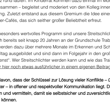
z rund laufen. Im Kinderrat kommen dazu einmal im Mon
usammen – begleitet und moderiert von den Kolleg:innen
g. Zuletzt entstand aus diesem Gremium die Idee eine
r-Cafés, das sich seither großer Beliebtheit erfreut.
 besonders wertvolles Programm sind unsere Streitschlich
h bereits seit knapp 20 Jahren an der Grundschule Tra
 werden dazu über mehrere Monate im Erkennen und Sch
lltag ausgebildet und sind dann im Folgejahr in den gr
nst“. Wer Streitschlichter werden kann und wie das Trai
r hier noch etwas ausführlicher in einem eigenen Beitra
avon, dass der Schlüssel zur Lösung vieler Konflikte – ü
er – in offener und respektvoller Kommunikation liegt. D
 und vermitteln, damit sie selbstsicher und zuversichtli
 können.