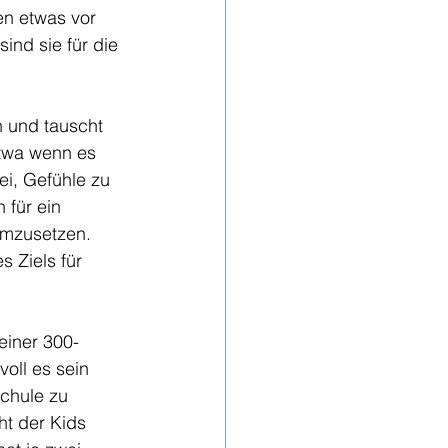
en etwas vor 
ind sie für die 
 und tauscht 
etwa wenn es 
i, Gefühle zu 
für ein 
umzusetzen. 
Ziels für 
einer 300-
voll es sein 
chule zu 
t der Kids 