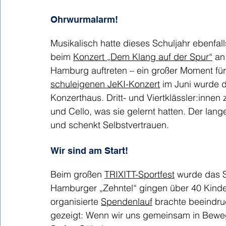
Ohrwurmalarm!
Musikalisch hatte dieses Schuljahr ebenfall
beim 
Konzert „Dem Klang auf der Spur“
 an
Hamburg auftreten – ein großer Moment für 
schuleigenen JeKI-Konzert
 im Juni wurde d
Konzerthaus. Dritt- und Viertklässler:innen
und Cello, was sie gelernt hatten. Der lang
und schenkt Selbstvertrauen.
Wir sind am Start!
Beim großen 
TRIXITT-Sportfest
 wurde das 
Hamburger „Zehntel“ gingen über 40 Kinder
organisierte 
Spendenlauf
 brachte beeindru
gezeigt: Wenn wir uns gemeinsam in Beweg